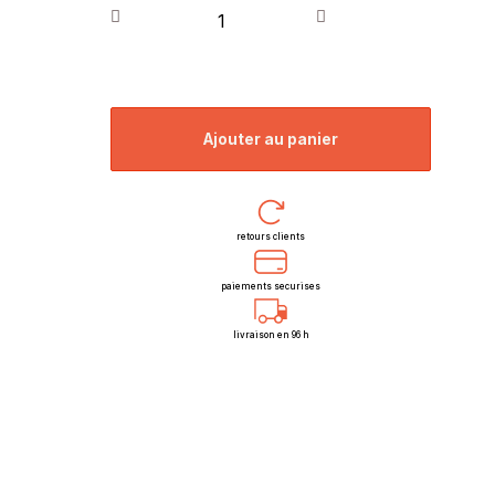
ajouter au panier
retours clients
paiements securises
livraison en 96 h