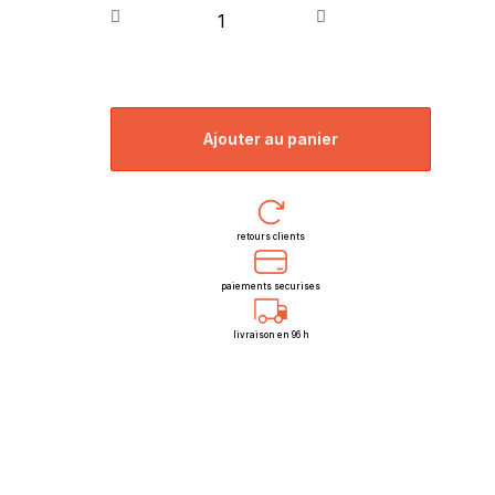
ajouter au panier
retours clients
paiements securises
livraison en 96 h