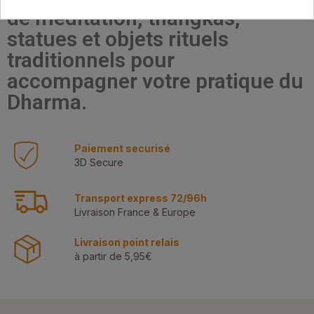
de méditation, thangkas,
statues et objets rituels
traditionnels pour
accompagner votre pratique du
Dharma.
Paiement securisé
3D Secure
Transport express 72/96h
Livraison France & Europe
Livraison point relais
à partir de 5,95€