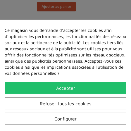
Ajouter au panier
Affichage 1-3 de 3 article(s)
Ce magasin vous demande d'accepter les cookies afin
d'optimiser les performances, les fonctionnalités des réseaux
sociaux et la pertinence de la publicité. Les cookies tiers liés
Retour en haut

aux réseaux sociaux et à la publicité sont utilisés pour vous
offrir des fonctionnalités optimisées sur les réseaux sociaux,
ainsi que des publicités personnalisées. Acceptez-vous ces
cookies ainsi que les implications associées à l'utilisation de
vos données personnelles ?
Accepter
Refuser tous les cookies
Zam Store propose textes et
Configurer
livres bouddhistes, accessoires