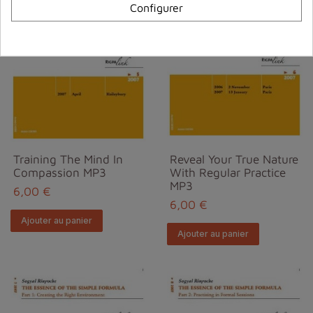
Configurer
Training The Mind In
Reveal Your True Nature
Compassion MP3
With Regular Practice
MP3
6,00 €
6,00 €
Ajouter au panier
Ajouter au panier