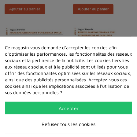
Ajouter au panier
Ajouter au panier
Ce magasin vous demande d'accepter les cookies afin
d'optimiser les performances, les fonctionnalités des réseaux
sociaux et la pertinence de la publicité. Les cookies tiers liés
aux réseaux sociaux et à la publicité sont utilisés pour vous
offrir des fonctionnalités optimisées sur les réseaux sociaux,
ainsi que des publicités personnalisées. Acceptez-vous ces
cookies ainsi que les implications associées à l'utilisation de
Make Enlightenment
Refuge : Making
vos données personnelles ?
Your Single Focus MP3
Dharma The
Cornerstone Of Our
6,00 €
Live...
Accepter
6,00 €
Ajouter au panier
Refuser tous les cookies
Ajouter au panier