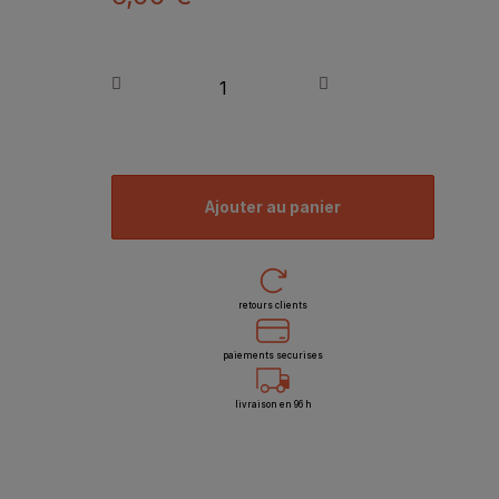
ajouter au panier
retours clients
paiements securises
livraison en 96 h