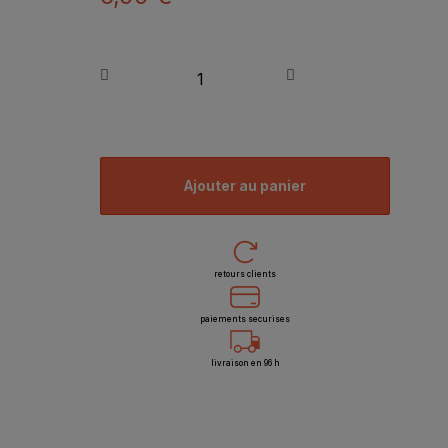
ajouter au panier
retours clients
paiements securises
livraison en 96 h