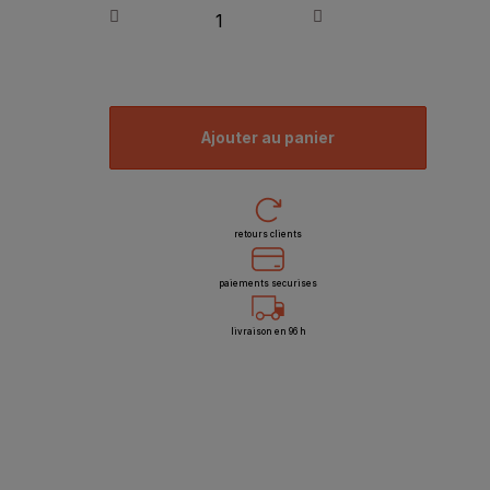
ajouter au panier
retours clients
paiements securises
livraison en 96 h