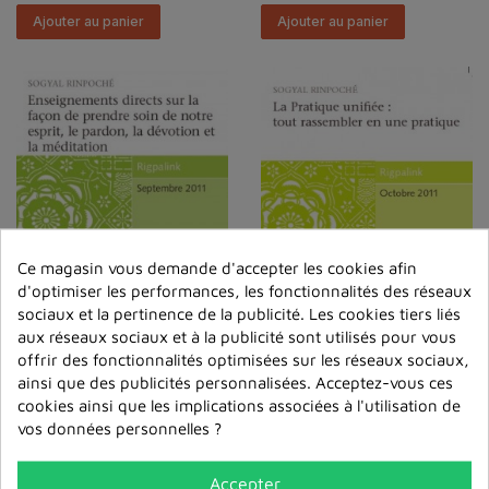
Ajouter au panier
Ajouter au panier
Ce magasin vous demande d'accepter les cookies afin
d'optimiser les performances, les fonctionnalités des réseaux
Enseignements Directs
La Pratique Unifiée :
sociaux et la pertinence de la publicité. Les cookies tiers liés
Sur La Façon De Prendre
Tout Rassembler En
aux réseaux sociaux et à la publicité sont utilisés pour vous
Soin...
Une Prati...
offrir des fonctionnalités optimisées sur les réseaux sociaux,
6,00 €
6,00 €
ainsi que des publicités personnalisées. Acceptez-vous ces
cookies ainsi que les implications associées à l'utilisation de
Ajouter au panier
Ajouter au panier
vos données personnelles ?
Accepter