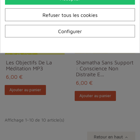
Refuser tous les cookies
Configurer
Les Objectifs De La
Shamatha Sans Support
Méditation MP3
: Conscience Non
Distraite E...
6,00 €
6,00 €
Ajouter au panier
Ajouter au panier
Affichage 1-10 de 10 article(s)
Retour en haut
