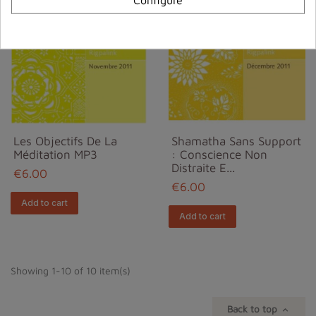
Les Objectifs De La
Shamatha Sans Support
Méditation MP3
: Conscience Non
Distraite E...
€6.00
€6.00
Add to cart
Add to cart
Showing 1-10 of 10 item(s)
Back to top
