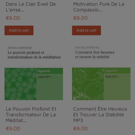
Dans Le Clair Éveil De
Motivation Pure De La
L’ense...
Compassio...
€6.00
€6.00
Add to cart
Add to cart
Le Pouvoir Profond Et
Comment Être Heureux
Transformateur De La
Et Trouver La Stabilité
Méditat...
MP3
€6.00
€6.00