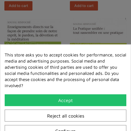
Add to cart
Add to cart
This store asks you to accept cookies for performance, social
media and advertising purposes. Social media and
advertising cookies of third parties are used to offer you
social media functionalities and personalized ads. Do you
accept these cookies and the processing of personal data
Enseignements Directs
La Pratique Unifiée :
involved?
Sur La Façon De Prendre
Tout Rassembler En
Soin...
Une Prati...
Accept
€6.00
€6.00
Add to cart
Add to cart
Reject all cookies
Configure