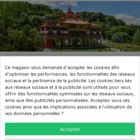
Zam Store propose textes et
livres bouddhistes, accessoires
Ce magasin vous demande d'accepter les cookies afin
d'optimiser les performances, les fonctionnalités des réseaux
de méditation, thangkas,
sociaux et la pertinence de la publicité. Les cookies tiers liés
statues et objets rituels
aux réseaux sociaux et à la publicité sont utilisés pour vous
offrir des fonctionnalités optimisées sur les réseaux sociaux,
traditionnels pour
ainsi que des publicités personnalisées. Acceptez-vous ces
accompagner votre pratique du
cookies ainsi que les implications associées à l'utilisation de
Dharma.
vos données personnelles ?
Accepter
Paiement securisé