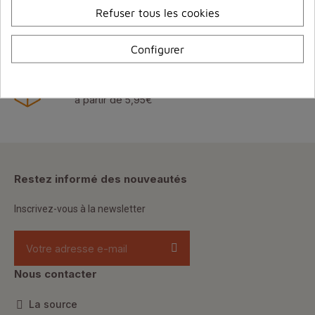
3D Secure
Refuser tous les cookies
Transport express 72/96h
Configurer
Livraison France & Europe
Livraison point relais
à partir de 5,95€
Restez informé des nouveautés
Inscrivez-vous à la newsletter
Nous contacter
La source