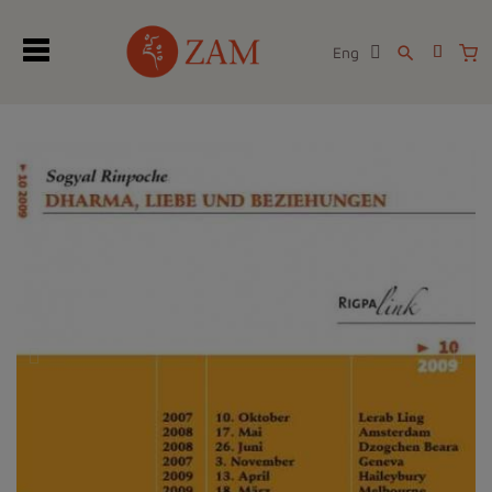
Eng
search