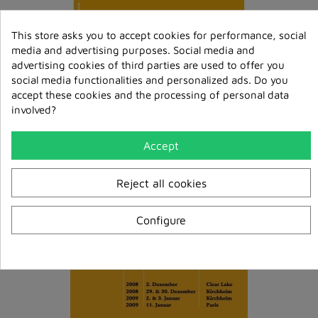
This store asks you to accept cookies for performance, social
media and advertising purposes. Social media and
Mit dem Geist sein MP3
advertising cookies of third parties are used to offer you
€6.00
social media functionalities and personalized ads. Do you
accept these cookies and the processing of personal data
ajouter au
involved?
panier
Accept
Reject all cookies
Configure