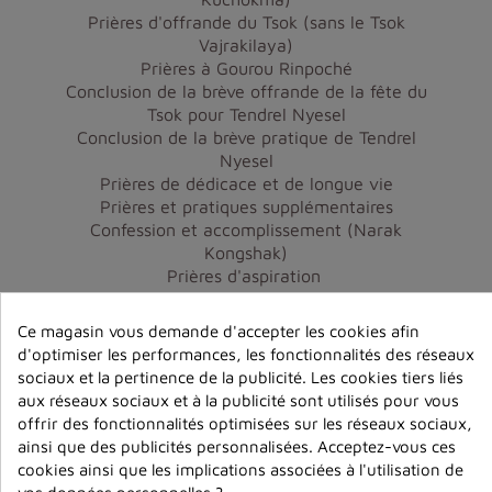
Prières d'offrande du Tsok (sans le Tsok
Vajrakilaya)
Prières à Gourou Rinpoché
Conclusion de la brève offrande de la fête du
Tsok pour Tendrel Nyesel
Conclusion de la brève pratique de Tendrel
Nyesel
Prières de dédicace et de longue vie
Prières et pratiques supplémentaires
Confession et accomplissement (Narak
Kongshak)
Prières d'aspiration
Veuillez n'acheter que les pratiques et les
Ce magasin vous demande d'accepter les cookies afin
textes pour lesquels vous avez reçu une
d'optimiser les performances, les fonctionnalités des réseaux
transmission. Nous vous faisons confiance pour
sociaux et la pertinence de la publicité. Les cookies tiers liés
respecter cette règle. Pour une liste complète
aux réseaux sociaux et à la publicité sont utilisés pour vous
des transmissions données au sangha Rigpa
offrir des fonctionnalités optimisées sur les réseaux sociaux,
depuis 1977, visitez
.
Rigpa Shedra Wiki article
ainsi que des publicités personnalisées. Acceptez-vous ces
cookies ainsi que les implications associées à l'utilisation de