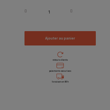
ajouter au panier
retours clients
paiements securises
livraison en 96 h