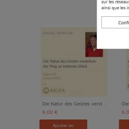
sur les réseau
ainsi que les 
Conf
Die Natur des Geistes verstehen - Sogyal Rinpoche MP3
6,00 €
6,
ajouter au