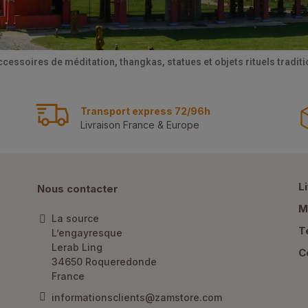
ccessoires de méditation, thangkas, statues et objets rituels tradi
Transport express 72/96h
Livraison France & Europe
L
Nous contacter
M
La source
T
L’engayresque
Lerab Ling
C
34650 Roqueredonde
France
informationsclients@zamstore.com