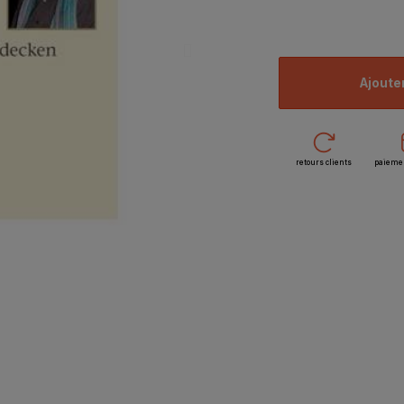
ajoute
retours clients
paieme