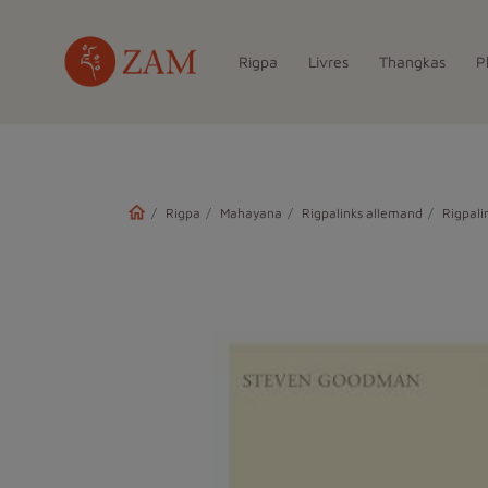
Rigpa
Livres
Thangkas
P
Rigpa
Mahayana
Rigpalinks allemand
Rigpali