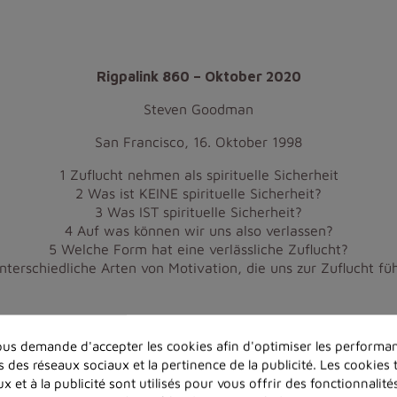
Rigpalink 860 – Oktober 2020
Steven Goodman
San Francisco, 16. Oktober 1998
1 Zuflucht nehmen als spirituelle Sicherheit
2 Was ist KEINE spirituelle Sicherheit?
3 Was IST spirituelle Sicherheit?
4 Auf was können wir uns also verlassen?
5 Welche Form hat eine verlässliche Zuflucht?
nterschiedliche Arten von Motivation, die uns zur Zuflucht fü
us demande d'accepter les cookies afin d'optimiser les performan
s des réseaux sociaux et la pertinence de la publicité. Les cookies t
x et à la publicité sont utilisés pour vous offrir des fonctionnalit