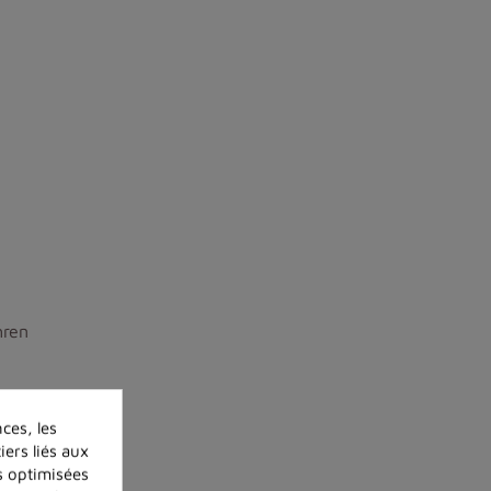
hren
ces, les
iers liés aux
és optimisées