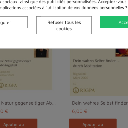
x sociaux, ainsi que des publicités personnalisées. Acceptez-vous
implications associées à l'utilisation de vos données personnelles ?
Dans la même catégorie
igurer
Refuser tous les
Acce
cookies
Die Natur gegenseitiger Abhängigkeit -Elizabeth Ma...
00 €
6,00 €
ajouter au
ajouter au