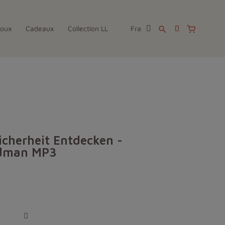
joux
Cadeaux
Collection LL
Fra
search
Sicherheit Entdecken -
odman MP3