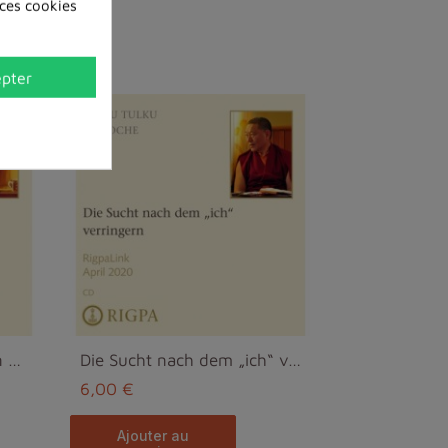
 ces cookies
pter
Dein wahres Selbst finden – durch Meditation -Sogy...
Die Sucht nach dem „ich“ verringern - Ringu Tulku ...
6,00 €
ajouter au