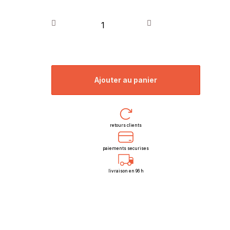
ajouter au panier
retours clients
paiements securises
livraison en 96 h