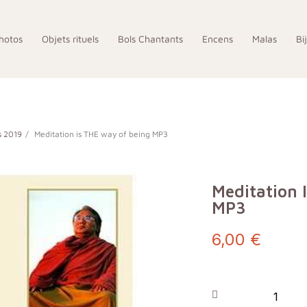
hotos
Objets rituels
Bols Chantants
Encens
Malas
Bi
s 2019
Meditation is THE way of being MP3
Meditation 
MP3
6,00 €