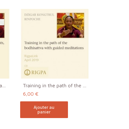
Parting from the Four Attachments, part two MP3
Training in the path of the bodhisattva with guide...
6,00 €
ajouter au
panier