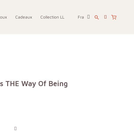
joux
Cadeaux
Collection LL
Fra
search
Is THE Way Of Being