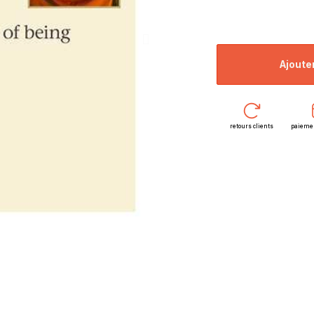
ajoute
retours clients
paieme