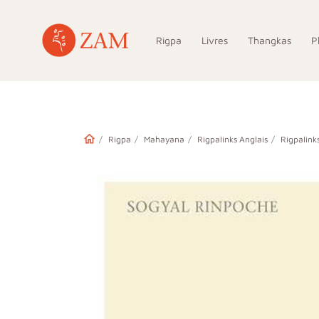
Rigpa
Livres
Thangkas
P
Rigpa
Mahayana
Rigpalinks Anglais
Rigpalink