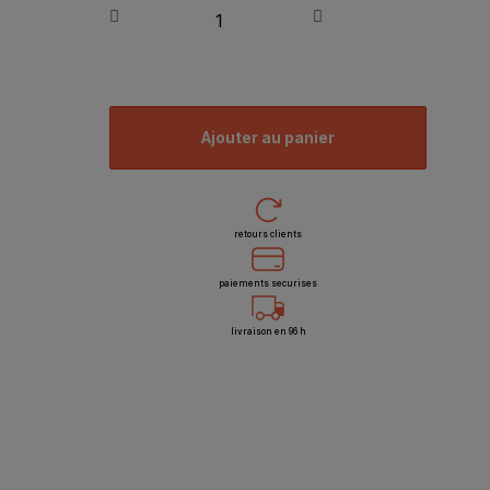
ajouter au panier
retours clients
paiements securises
livraison en 96 h