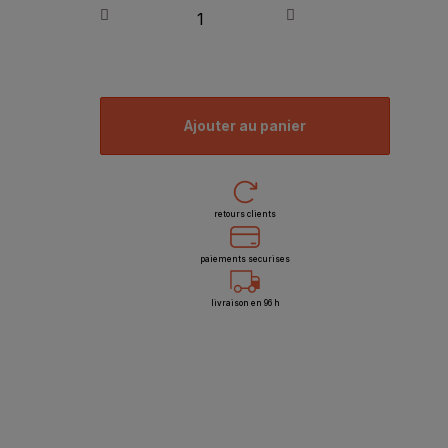
ajouter au panier
retours clients
paiements securises
livraison en 96 h