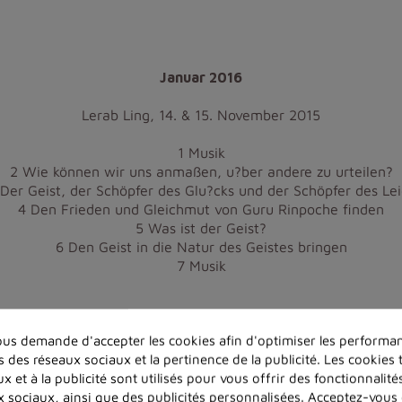
Januar 2016
Lerab Ling, 14. & 15. November 2015
1 Musik
2 Wie können wir uns anmaßen, u?ber andere zu urteilen?
 Der Geist, der Schöpfer des Glu?cks und der Schöpfer des Lei
4 Den Frieden und Gleichmut von Guru Rinpoche finden
5 Was ist der Geist?
6 Den Geist in die Natur des Geistes bringen
7 Musik
us demande d'accepter les cookies afin d'optimiser les performan
s des réseaux sociaux et la pertinence de la publicité. Les cookies t
x et à la publicité sont utilisés pour vous offrir des fonctionnalit
x sociaux, ainsi que des publicités personnalisées. Acceptez-vous