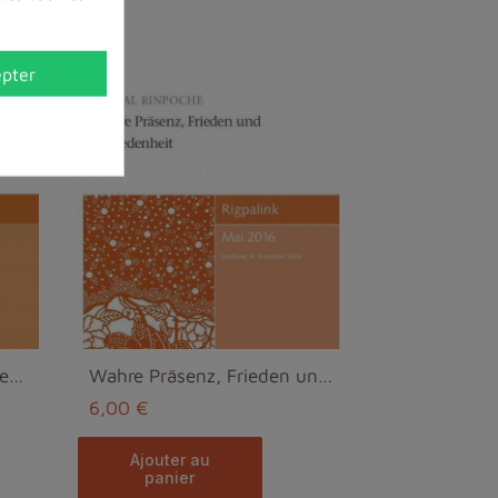
pter
Den Geist zu transformieren – das ist der Weg zum ...
Wahre Präsenz, Frieden und Zufriedenheit MP3
6,00 €
ajouter au
panier