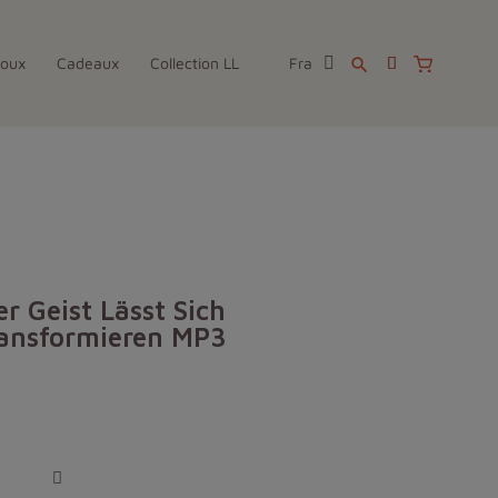
joux
Cadeaux
Collection LL
Fra
search
r Geist Lässt Sich
ransformieren MP3