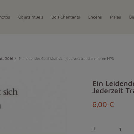
hotos
Objets rituels
Bols Chantants
Encens
Malas
Bi
nks 2016
Ein leidender Geist lässt sich jederzeit transformieren MP3
Ein Leidende
Jederzeit T
6,00 €