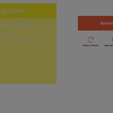
ajoute
retours clients
paieme