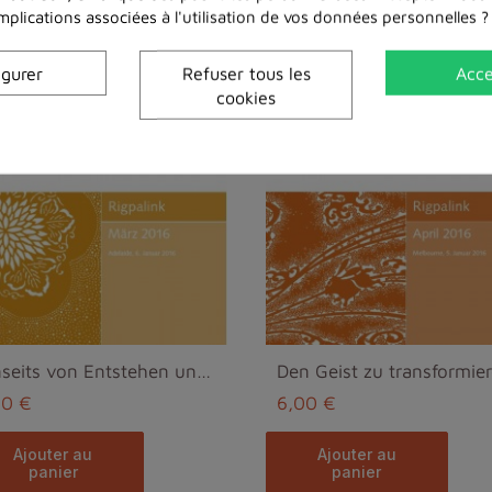
Dans la même catégorie
implications associées à l'utilisation de vos données personnelles ?
igurer
Refuser tous les
Acce
cookies
Jenseits von Entstehen und Vergehen, jenseits von ...
00 €
6,00 €
ajouter au
ajouter au
panier
panier