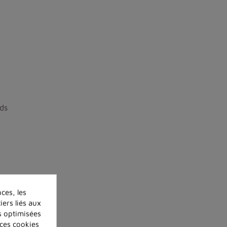
ds
ces, les
iers liés aux
és optimisées
 ces cookies