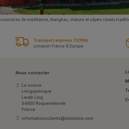
ccessoires de méditation, thangkas, statues et objets rituels tradi
Transport express 72/96h
Livraison France & Europe
L
Nous contacter
M
La source
T
L’engayresque
Lerab Ling
C
34650 Roqueredonde
France
informationsclients@zamstore.com