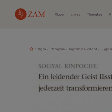
Rigpa
Livres
Thangkas
P
Rigpa
Mahayana
Rigpalinks allemand
Rigpali