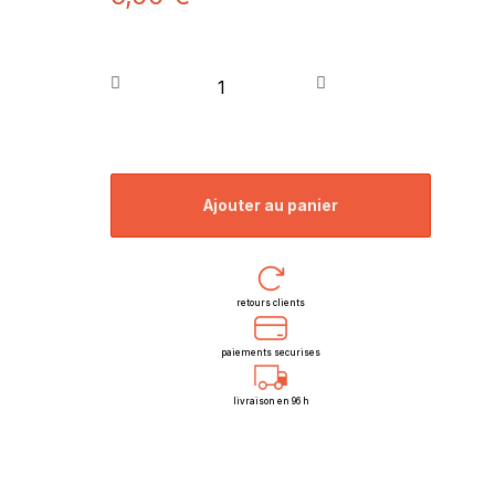
ajouter au panier
retours clients
paiements securises
livraison en 96 h