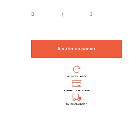
ajouter au panier
retours clients
paiements securises
livraison en 96 h