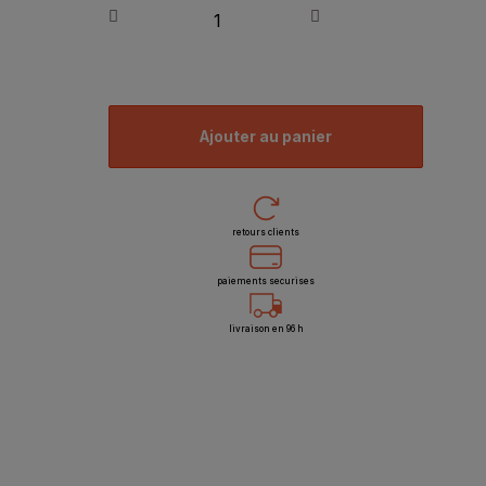
ajouter au panier
retours clients
paiements securises
livraison en 96 h