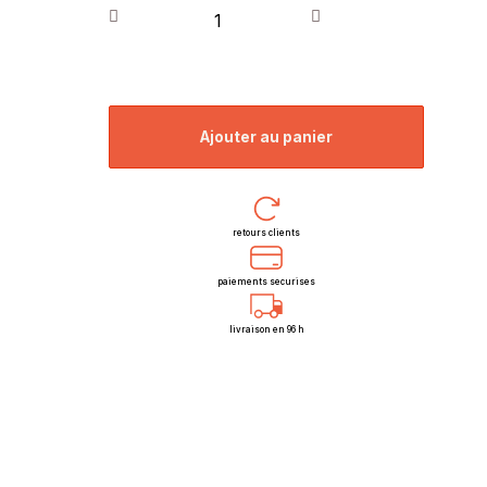
ajouter au panier
retours clients
paiements securises
livraison en 96 h