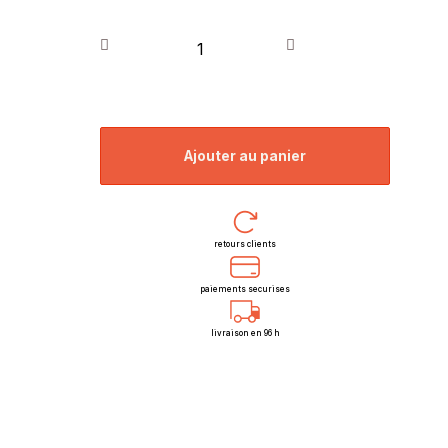
ajouter au panier
retours clients
paiements securises
livraison en 96 h