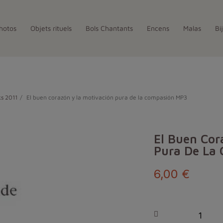
hotos
Objets rituels
Bols Chantants
Encens
Malas
Bi
ks 2011
El buen corazón y la motivación pura de la compasión MP3
El Buen Cor
Pura De La
6,00 €