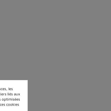
ces, les
iers liés aux
és optimisées
 ces cookies