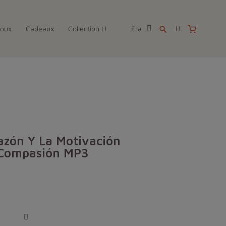
joux
Cadeaux
Collection LL
Fra
search
azón Y La Motivación
 Compasión MP3