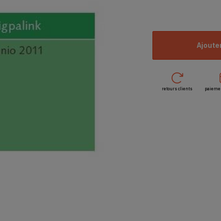
ajoute
retours clients
paieme