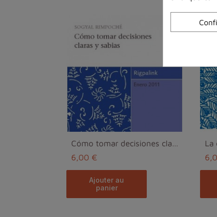
Conf
Cómo tomar decisiones claras y sabias MP3
6,00 €
6,
ajouter au
panier