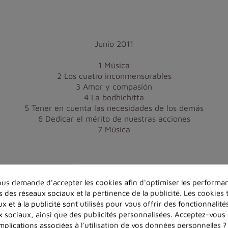
Junio 2011
1 Música
2 Los cuatro inconmensurables
3 Amor y compasión
4 La bodhichitta
5 Tener en cuenta las necesidades de los demás
6 Dedicar el mérito de nuestras acciones
7 Música
us demande d'accepter les cookies afin d'optimiser les performan
s des réseaux sociaux et la pertinence de la publicité. Les cookies t
x et à la publicité sont utilisés pour vous offrir des fonctionnalit
Dans la même catégorie
x sociaux, ainsi que des publicités personnalisées. Acceptez-vous
implications associées à l'utilisation de vos données personnelles ?