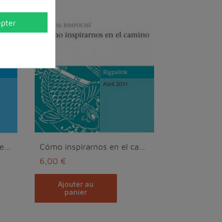
pter
La esencia de El Libro Tibetano de la Vida y de la...
Cómo inspirarnos en el camino MP3
6,00 €
ajouter au
panier