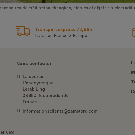
ccessoires de méditation, thangkas, statues et objets rituels tradi
Transport express 72/96h
Livraison France & Europe
L
Nous contacter
M
La source
T
L’engayresque
Lerab Ling
C
34650 Roqueredonde
France
informationsclients@zamstore.com
SERVÉS