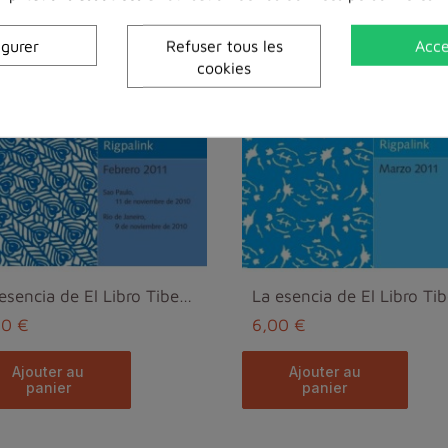
igurer
Refuser tous les
Acce
cookies
La esencia de El Libro Tibetano de la Vida y de la...
00 €
6,00 €
ajouter au
ajouter au
panier
panier