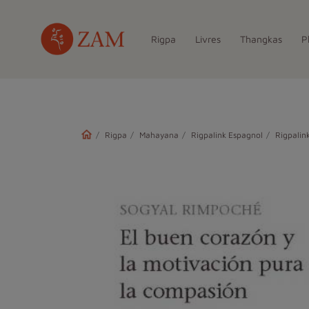
Rigpa
Livres
Thangkas
P
Rigpa
Mahayana
Rigpalink Espagnol
Rigpalin