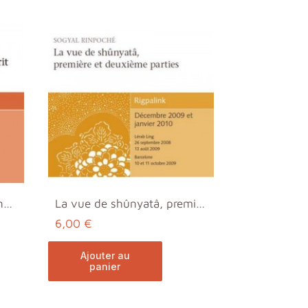
S'ouvrir à la liberté de la nature essentielle de ...
La vue de shûnyatâ, première et deuxième partie MP3
6,00 €
ajouter au
panier