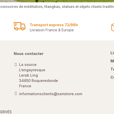
ccessoires de méditation, thangkas, statues et objets rituels tradi
Transport express 72/96h
Livraison France & Europe
L
Nous contacter
M
La source
T
L’engayresque
Lerab Ling
C
34650 Roqueredonde
France
informationsclients@zamstore.com
SERVÉS