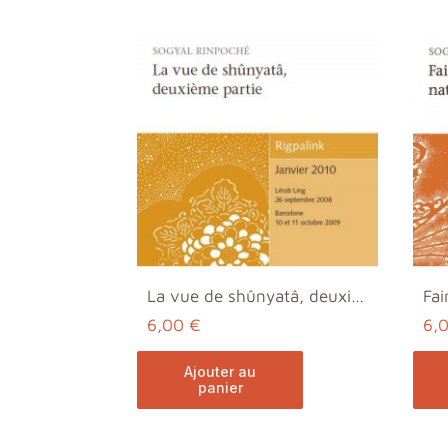
La vue de shûnyatâ, deuxième partie MP3
6,00 €
6,
ajouter au
panier