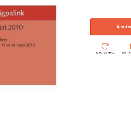
ajoute
retours clients
paieme