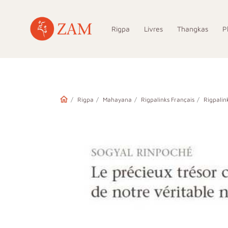
Rigpa
Livres
Thangkas
P
Rigpa
Mahayana
Rigpalinks Français
Rigpalin