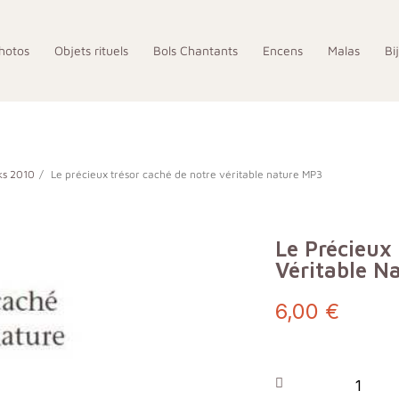
hotos
Objets rituels
Bols Chantants
Encens
Malas
Bi
ks 2010
Le précieux trésor caché de notre véritable nature MP3
Le Précieux
Véritable N
6,00 €