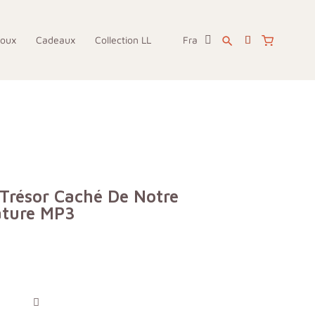
joux
Cadeaux
Collection LL
Fra
search
 Trésor Caché De Notre
ature MP3