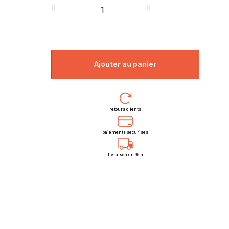
ajouter au panier
retours clients
paiements securises
livraison en 96 h