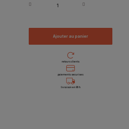
ajouter au panier
retours clients
paiements securises
livraison en 96 h