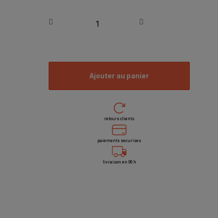
ajouter au panier
retours clients
paiements securises
livraison en 96 h