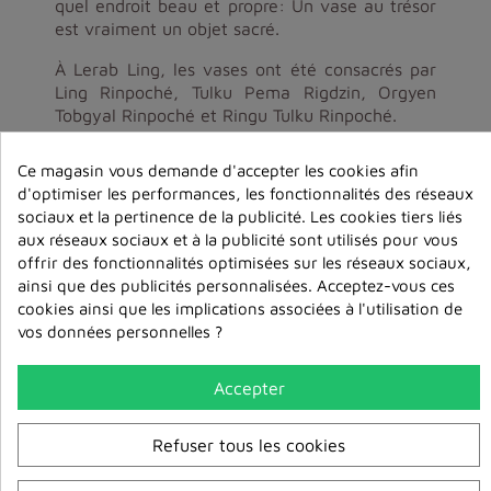
quel endroit beau et propre: Un vase au trésor
est vraiment un objet sacré.
À Lerab Ling, les vases ont été consacrés par
Ling Rinpoché, Tulku Pema Rigdzin, Orgyen
Tobgyal Rinpoché et Ringu Tulku Rinpoché.
Ce magasin vous demande d'accepter les cookies afin
d'optimiser les performances, les fonctionnalités des réseaux
sociaux et la pertinence de la publicité. Les cookies tiers liés
aux réseaux sociaux et à la publicité sont utilisés pour vous
offrir des fonctionnalités optimisées sur les réseaux sociaux,
ainsi que des publicités personnalisées. Acceptez-vous ces
Dans la même catégorie
cookies ainsi que les implications associées à l'utilisation de
vos données personnelles ?
Accepter
Refuser tous les cookies