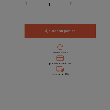
ajouter au panier
retours clients
paiements securises
livraison en 96 h