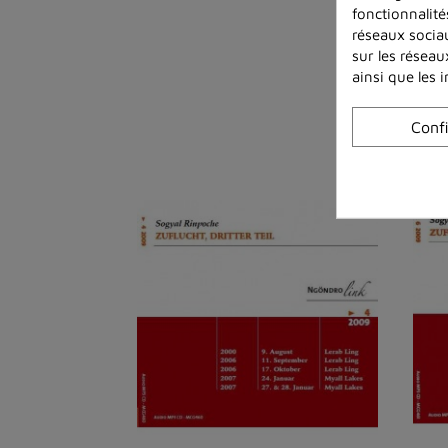
fonctionnalité
réseaux sociau
sur les réseau
ainsi que les 
Conf