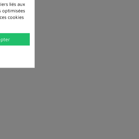
iers liés aux
és optimisées
 ces cookies
pter