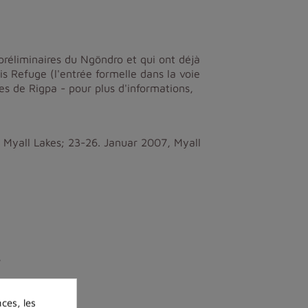
préliminaires du Ngöndro et qui ont déjà
 Refuge (l'entrée formelle dans la voie
s de Rigpa - pour plus d'informations,
 Myall Lakes; 23-26. Januar 2007, Myall
s
ces, les