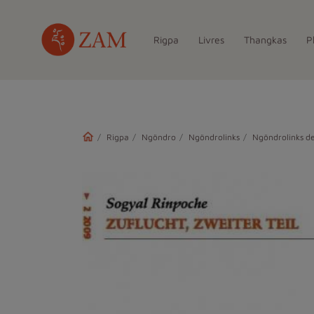
Rigpa
Livres
Thangkas
P
Rigpa
Ngöndro
Ngöndrolinks
Ngöndrolinks d