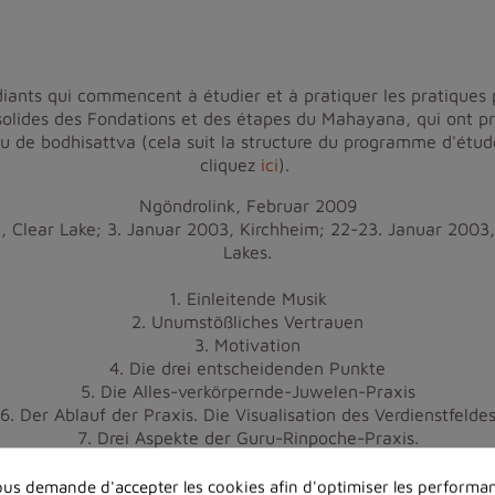
iants qui commencent à étudier et à pratiquer les pratiques 
lides des Fondations et des étapes du Mahayana, qui ont pris
u de bodhisattva (cela suit la structure du programme d'étude
cliquez
ici
).
Ngöndrolink, Februar 2009
, Clear Lake; 3. Januar 2003, Kirchheim; 22-23. Januar 2003,
Lakes.
1. Einleitende Musik
2. Unumstößliches Vertrauen
3. Motivation
4. Die drei entscheidenden Punkte
5. Die Alles-verkörpernde-Juwelen-Praxis
6. Der Ablauf der Praxis. Die Visualisation des Verdienstfelde
7. Drei Aspekte der Guru-Rinpoche-Praxis.
8. Abschließende Musik
us demande d'accepter les cookies afin d'optimiser les performan