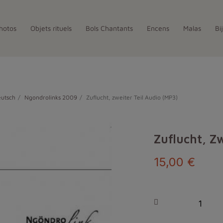
hotos
Objets rituels
Bols Chantants
Encens
Malas
Bi
eutsch
Ngondrolinks 2009
Zuflucht, zweiter Teil Audio (MP3)
Zuflucht, Z
15,00 €