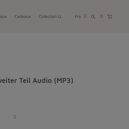
joux
Cadeaux
Collection LL
Fra
search
weiter Teil Audio (MP3)