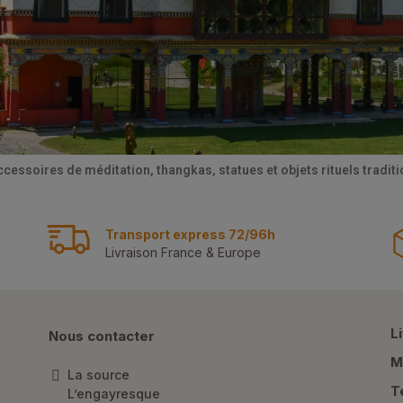
ccessoires de méditation, thangkas, statues et objets rituels tradi
Transport express 72/96h
Livraison France & Europe
L
Nous contacter
M
La source
T
L’engayresque