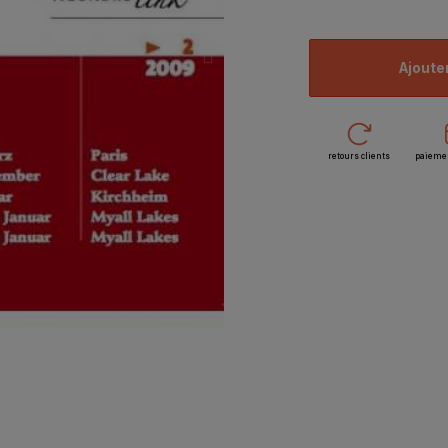
ajoute
retours clients
paieme