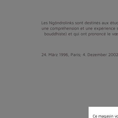
Les Ngöndrolinks sont destinés aux étud
une compréhension et une expérience so
bouddhiste) et qui ont prononcé le vœ
24. März 1996, Paris; 4. Dezember 2002
Ce magasin vo