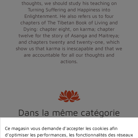
thoughts, we should study his teaching on
Turning Suffering and Happiness into
Enlightenment. He also refers us to four
chapters of The Tibetan Book of Living and
Dying: chapter eight, on karma; chapter
twelve for the story of Asanga and Maitreya;
and chapters twenty and twenty-one, which
show us that karma is inescapable and that we
are accountable for all our thoughts and
actions.
Dans la même catégorie
Ce magasin vous demande d'accepter les cookies afin
d'optimiser les performances, les fonctionnalités des réseaux