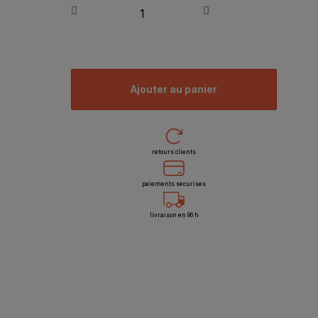
ajouter au panier
retours clients
paiements securises
livraison en 96 h