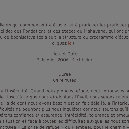
iants qui commencent à étudier et à pratiquer les pratiques 
lides des Fondations et des étapes du Mahayana, qui ont pris
u de bodhisattva (cela suit la structure du programme d'étude
cliquez
ici
).
Lieu et Date
3 Janvier 2006, Kirchheim
Durée
64 Minutes
à l’insécurité. Quand nous prenons refuge, nous retrouvons la 
. Jusqu’à ce que nous atteignions l’Éveil, nous serons sujets à
 l’aide dont nous avons besoin est en fait déjà là, à l’intérie
icultés ne pourront plus nous inquiéter car nous saurons qu’il
érons confiance et assurance, intrépidité, tolérance et amour
e situation et face à toutes les difficultés auxquelles nous s
 intitulée « La prise de refuge » du Flambeau pour le chemin 