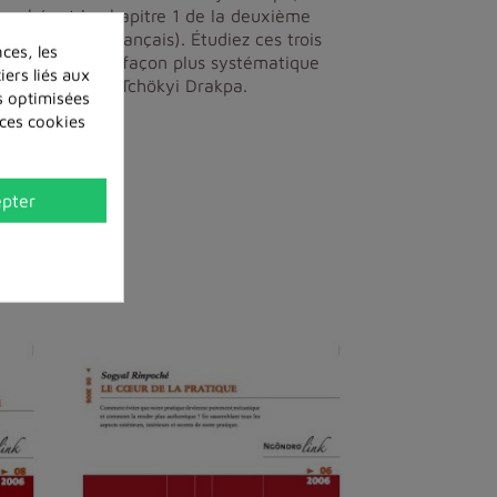
poché, et le chapitre 1 de la deuxième
sponible en français). Étudiez ces trois
ces, les
Rinpoché suit de façon plus systématique
iers liés aux
omniscience de Tchökyi Drakpa.
és optimisées
 ces cookies
pter