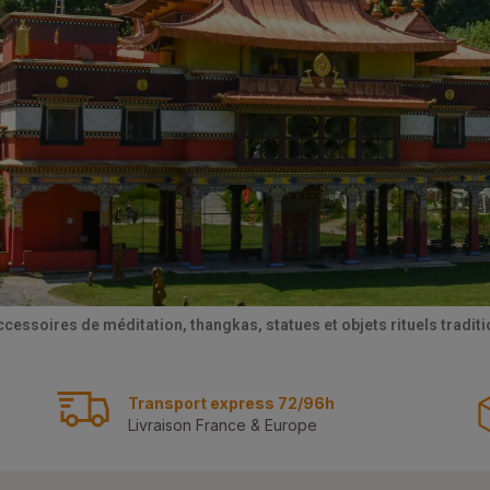
ccessoires de méditation, thangkas, statues et objets rituels tradi
Transport express 72/96h
Livraison France & Europe