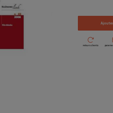
ajoute
retours clients
paieme