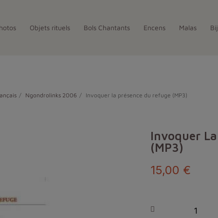
hotos
Objets rituels
Bols Chantants
Encens
Malas
Bi
ançais
Ngondrolinks 2006
Invoquer la présence du refuge (MP3)
Invoquer La
(MP3)
15,00 €