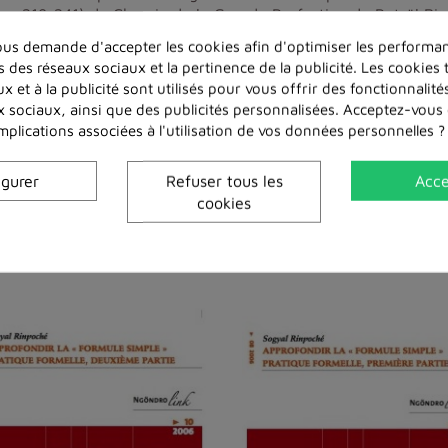
ges 219-241) du Chemin de la Grande Perfection de Patrül Rin
 Words of My Perfect Teacher (ce dernier ouvrage n’est pas di
us demande d'accepter les cookies afin d'optimiser les performan
usqu’à l’Éveil, le Ngöndrolink de juin 2003 (CDF426), Sogyal 
s des réseaux sociaux et la pertinence de la publicité. Les cookies t
ie « La prise de refuge » du Flambeau pour le chemin vers l’
x et à la publicité sont utilisés pour vous offrir des fonctionnalit
x sociaux, ainsi que des publicités personnalisées. Acceptez-vous
implications associées à l'utilisation de vos données personnelles ?
igurer
Refuser tous les
Acce
cookies
Dans la même catégorie