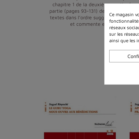
chapitre 1 de la deuxième partie, (pa
partie (pages 93-131) de A Guide to The
Ce magasin vo
textes dans l’ordre suggéré ici. Dans J
fonctionnalité
et commente en détail la part
réseaux sociau
sur les réseau
ainsi que les 
Conf