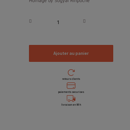
Homage by Sogyal Rinpoche
ajouter au panier
retours clients
paiements securises
livraison en 96 h