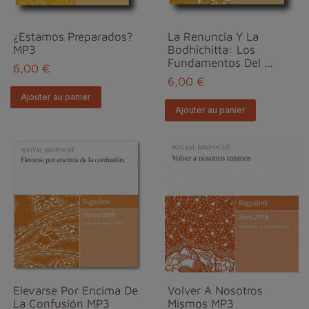
¿Estamos Preparados?
La Renuncia Y La
MP3
Bodhichitta: Los
Fundamentos Del ...
6,00 €
6,00 €
Ajouter au panier
Ajouter au panier
Elevarse Por Encima De
Volver A Nosotros
La Confusión MP3
Mismos MP3