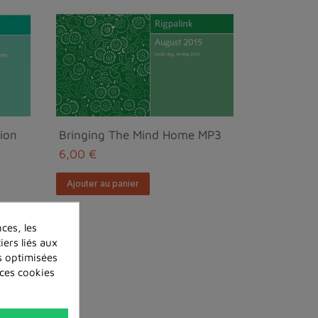
ion
Bringing The Mind Home MP3
6,00 €
Ajouter au panier
ces, les
iers liés aux
és optimisées
 ces cookies