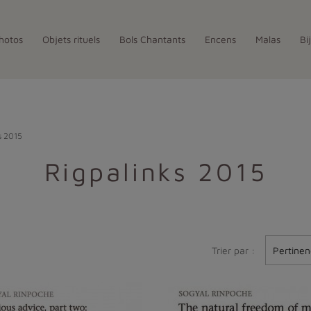
hotos
Objets rituels
Bols Chantants
Encens
Malas
Bi
s 2015
Rigpalinks 2015
Trier par :
Pertinen