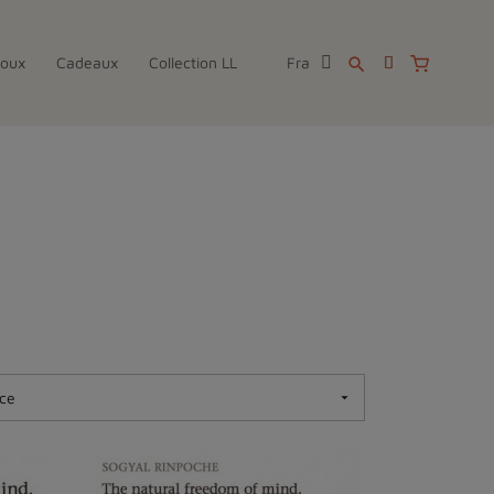
joux
Cadeaux
Collection LL
Fra
search
ce
