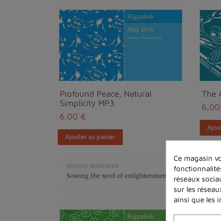
Profound Peace, Natural
The 
Simplicity MP3
6,00
6,00 €
Ajou
Ajouter au panier
Ce magasin vo
fonctionnalité
réseaux sociau
sur les réseau
ainsi que les 