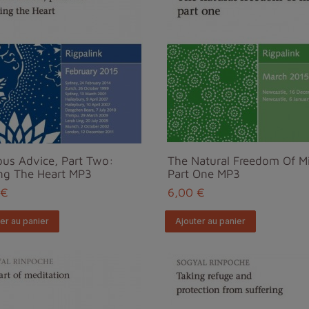
ous Advice, Part Two:
The Natural Freedom Of M
ng The Heart MP3
Part One MP3
 €
6,00 €
er au panier
Ajouter au panier