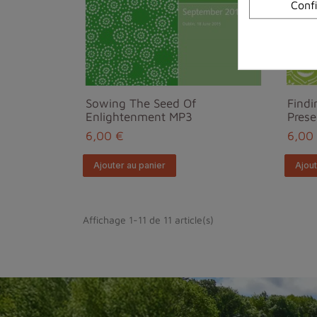
Conf
Sowing The Seed Of
Findi
Enlightenment MP3
Pres
6,00 €
6,00
Ajouter au panier
Ajout
Affichage 1-11 de 11 article(s)