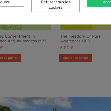
igurer
Refuser tous les
Acce
cookies
ng Contentment In
The Freedom Of Pure
ence And Awareness MP3
Awareness MP3
 €
6,00 €
er au panier
Ajouter au panier