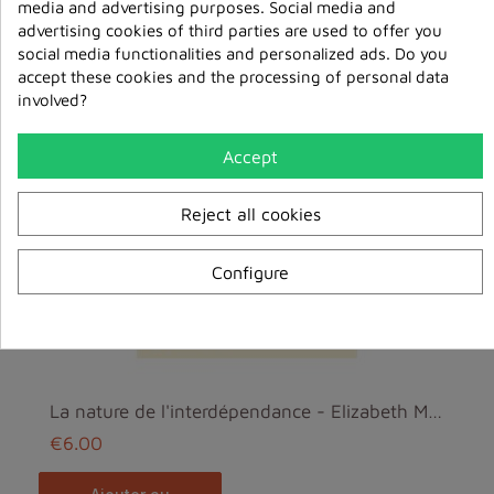
media and advertising purposes. Social media and
ajouter au
advertising cookies of third parties are used to offer you
panier
social media functionalities and personalized ads. Do you
accept these cookies and the processing of personal data
involved?
Accept
Reject all cookies
Configure
La nature de l'interdépendance - Elizabeth Mattis ...
€6.00