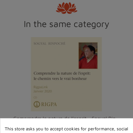
In the same category
Comprendre la nature de l’esprit - Sogyal Rinpoché...
€6.00
This store asks you to accept cookies for performance, social