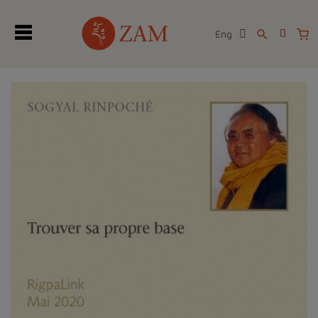
Eng
search