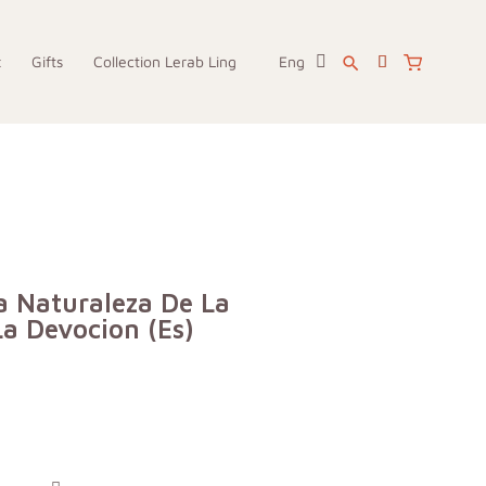
x
Gifts
Collection Lerab Ling
Eng
search
 Naturaleza De La
a Devocion (Es)