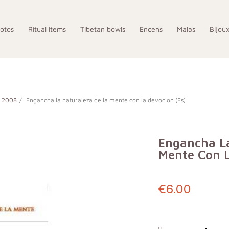
otos
Ritual Items
Tibetan bowls
Encens
Malas
Bijou
s 2008
Engancha la naturaleza de la mente con la devocion (Es)
Engancha La
Mente Con L
€6.00