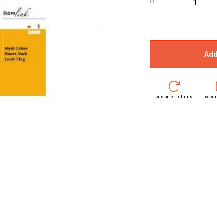
ad
customer returns
secur