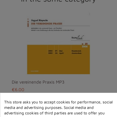
Die vereinende Praxis MP3
€6.00
ajouter au
This store asks you to accept cookies for performance, social
panier
media and advertising purposes. Social media and
advertising cookies of third parties are used to offer you