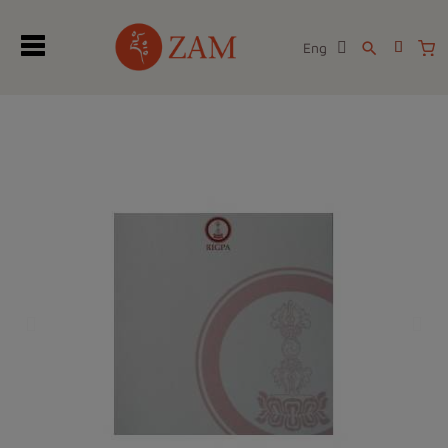
Eng
search