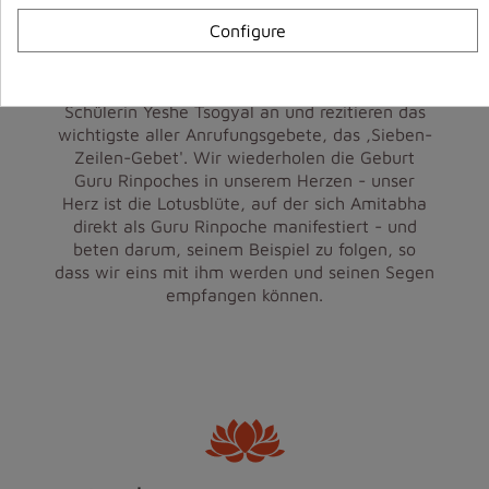
Linie. Während wir uns der Weisheit, dem
Configure
Mitgefühl und der verwandelnden Kraft Guru
Rinpoches öffnen, nehmen wir die Form der
vollendeten und zu größter Hingabe fähigen
Schülerin Yeshe Tsogyal an und rezitieren das
wichtigste aller Anrufungsgebete, das ‚Sieben-
Zeilen-Gebet'. Wir wiederholen die Geburt
Guru Rinpoches in unserem Herzen - unser
Herz ist die Lotusblüte, auf der sich Amitabha
direkt als Guru Rinpoche manifestiert - und
beten darum, seinem Beispiel zu folgen, so
dass wir eins mit ihm werden und seinen Segen
empfangen können.