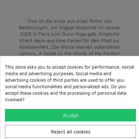
Dies ist die erste aus einer Reihe von
Belehrungen, die Sogyal Rinpoche im Januar
2005 in Paris zum Guru-Yoga gab. Rinpoche
zitiert darin aus Eine Fackel für den Pfad zur
Allwissenheit, Die Worte meines vollendeten
Lehrers, A Guide to the Words of My Perfect
Teacher und Den ausgezeichneten Pfad zur
Allwissenheit erleuchten, um seine - wie er
This store asks you to accept cookies for performance, social
selbst sagt - bis jetzt beste Belehrung zum
media and advertising purposes. Social media and
Guru-Yoga zu geben. In diesem ersten Teil
advertising cookies of third parties are used to offer you
erklärt Rinpoche die Natur und den Sinn der
social media functionalities and personalized ads. Do you
Hingabe, die Visualisation des Verdienstfeldes,
accept these cookies and the processing of personal data
das ‚Sieben-Zeilen-Gebet' und andere
involved?
Anrufungsgebete aus Ein unermesslicher
Segensschatz.
Accept
Wir beginnen die Praxis mit dem Visualisieren
Reject all cookies
des Verdienstfeldes - Guru Rinpoche, die
fünfundzwanzig Schüler und alle Meister der