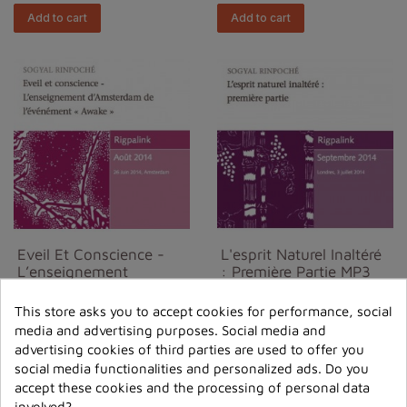
Add to cart
Add to cart
Eveil Et Conscience -
L'esprit Naturel Inaltéré
L’enseignement
: Première Partie MP3
D’Amsterdam D...
€6.00
This store asks you to accept cookies for performance, social
€6.00
media and advertising purposes. Social media and
Add to cart
advertising cookies of third parties are used to offer you
Add to cart
social media functionalities and personalized ads. Do you
accept these cookies and the processing of personal data
involved?