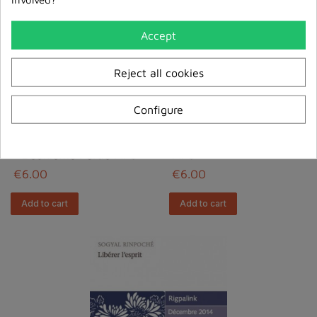
Accept
Reject all cookies
Configure
L'esprit Naturel Inaltéré
Pardonnez Toujours
: Deuxième Partie MP3
MP3
€6.00
€6.00
Add to cart
Add to cart