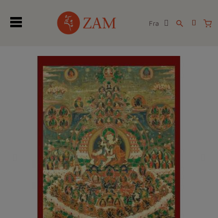
Fra
search