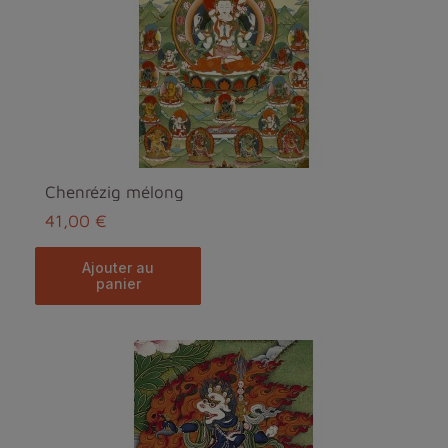
Chenrézig mélong
41,00 €
ajouter au
panier